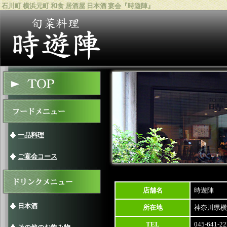
石川町 横浜元町 和食 居酒屋 日本酒 宴会『時遊陣』
一品料理
ご宴会コース
店舗名
時遊陣
日本酒
所在地
神奈川県横
TEL
045-641-22