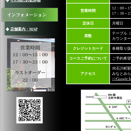
その他のお飲み物
12：00～1
営業時間
17：30～
定休日
月曜日
店舗案内・MAP
テーブル（
席数
カウンター
クレジットカード
各種取り扱
コースご予約について
ご予約希望
JR石川町
アクセス
みなとみら
>>Google